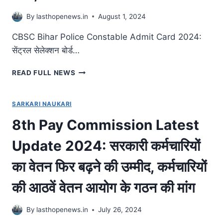
पेंशन
योजना
By
lasthopenews.in
August 1, 2024
लागू
होगी
CBSC Bihar Police Constable Admit Card 2024:
या
सेंट्रल सेलेक्शन बोर्ड…
नहीं
?
CBSC
READ FULL NEWS
जानिए
BIHAR
पूरी
POLICE
खबर!
CONSTABLE
SARKARI NAUKARI
ADMIT
8th Pay Commission Latest
CARD
2024:
Update 2024: सरकारी कर्मचारियों
एडमिट
कार्ड
का वेतन फिर बढ़ने की उम्मीद, कर्मचारियों
डाउनलोड
करने
की आठवें वेतन आयोग के गठन की मांग
का
दिन
और
By
lasthopenews.in
July 26, 2024
तारिक