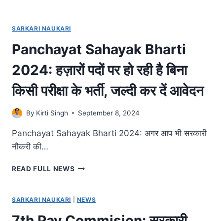
CLERK
VACANCY
2024:
SARKARI NAUKARI
आर्मी
Panchayat Sahayak Bharti
में
क्लर्क
2024: हज़ारों पदों पर हो रही है बिना
के
पदों
किसी परीक्षा के भर्ती, जल्दी कर दें आवेदन
पर
निकली
बंपर
By
Kirti Singh
September 8, 2024
भर्ती,
जल्दी
Panchayat Sahayak Bharti 2024: अगर आप भी सरकारी
करें
नौकरी की…
आवेदन
!
PANCHAYAT
READ FULL NEWS
SAHAYAK
BHARTI
2024:
SARKARI NAUKARI
|
NEWS
हज़ारों
7th Pay Commision: सरकारी
पदों