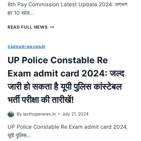
हुई
8th Pay Commission Latest Update 2024: लगभग
जारी,
हर 10 साल…
जाने
कैसे
8TH
READ FULL NEWS
DOWNLOAD?
PAY
COMMISSION
LATEST
SARKARI NAUKARI
UPDATE
UP Police Constable Re
2024:
सरकारी
Exam admit card 2024: जल्द
कर्मचारियों
का
जारी हो सकता है यूपी पुलिस कांस्टेबल
वेतन
फिर
भर्ती परीक्षा की तारीखें!
बढ़ने
की
उम्मीद,
By
lasthopenews.in
July 21, 2024
कर्मचारियों
की
UP Police Constable Re Exam admit card 2024,
आठवें
यूपी पुलिस…
वेतन