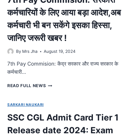
पर
कर्मचारियों के लिए आया बड़ा आदेश,अब
हो
रही
कर्मचारी भी बन सकेंगे इसका हिस्सा,
है
बिना
जानिए जरूरी खबर !
किसी
परीक्षा
के
By
Mrs Jha
August 19, 2024
भर्ती,
जल्दी
7th Pay Commision: केंद्र सरकार और राज्य सरकार के
कर
कर्मचारी…
दें
आवेदन
7TH
READ FULL NEWS
PAY
COMMISION:
सरकारी
SARKARI NAUKARI
कर्मचारियों
SSC CGL Admit Card Tier 1
के
लिए
Release date 2024: Exam
आया
बड़ा