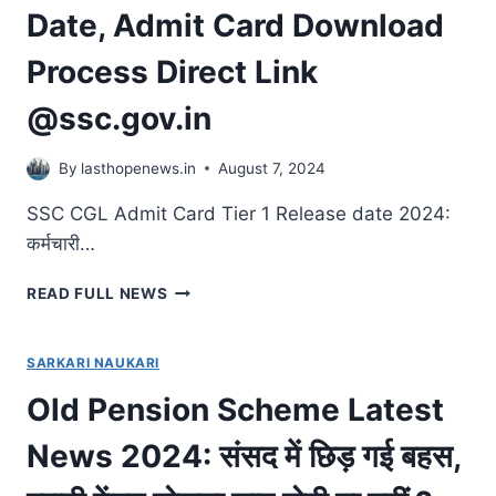
Date, Admit Card Download
आदेश,अब
कर्मचारी
Process Direct Link
भी
बन
@ssc.gov.in
सकेंगे
इसका
हिस्सा,
By
lasthopenews.in
August 7, 2024
जानिए
जरूरी
SSC CGL Admit Card Tier 1 Release date 2024:
खबर
कर्मचारी…
!
SSC
READ FULL NEWS
CGL
ADMIT
CARD
SARKARI NAUKARI
TIER
Old Pension Scheme Latest
1
RELEASE
News 2024: संसद में छिड़ गई बहस,
DATE
2024: