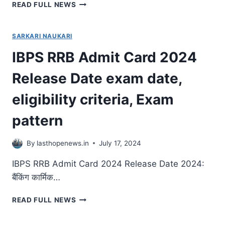
SSC
READ FULL NEWS
CGL
VACANCY
2024
SARKARI NAUKARI
NOTIFICATION
IBPS RRB Admit Card 2024
DETAILS,
EXAM
Release Date exam date,
DATE,
ELIGIBILITY
eligibility criteria, Exam
CRITERIA,DEPARTMENT
WISE
pattern
DETAILS
@SSC.NIC.IN
By
lasthopenews.in
July 17, 2024
IBPS RRB Admit Card 2024 Release Date 2024:
बैंकिंग कार्मिक…
IBPS
READ FULL NEWS
RRB
ADMIT