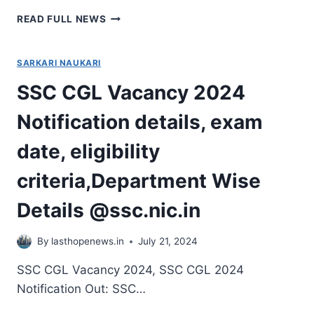
आयोग
UP
READ FULL NEWS
के
POLICE
गठन
CONSTABLE
की
RE
SARKARI NAUKARI
मांग
EXAM
SSC CGL Vacancy 2024
ADMIT
CARD
Notification details, exam
2024:
जल्द
date, eligibility
जारी
हो
criteria,Department Wise
सकता
है
Details @ssc.nic.in
यूपी
पुलिस
कांस्टेबल
By
lasthopenews.in
July 21, 2024
भर्ती
परीक्षा
SSC CGL Vacancy 2024, SSC CGL 2024
की
Notification Out: SSC…
तारीखें!