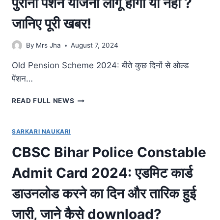
पुरानी पेंशन योजना लागू होगी या नहीं ?
EXAM
DATE,
जानिए पूरी खबर!
ADMIT
CARD
DOWNLOAD
By
Mrs Jha
August 7, 2024
PROCESS
DIRECT
Old Pension Scheme 2024: बीते कुछ दिनों से ओल्ड
LINK
पेंशन…
@SSC.GOV.IN
OLD
READ FULL NEWS
PENSION
SCHEME
LATEST
SARKARI NAUKARI
NEWS
CBSC Bihar Police Constable
2024:
संसद
Admit Card 2024: एडमिट कार्ड
में
छिड़
डाउनलोड करने का दिन और तारिक हुई
गई
बहस,
जारी, जाने कैसे download?
पुरानी