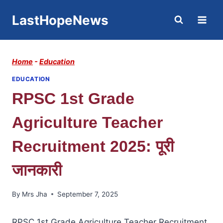
Skip
LastHopeNews
to
content
Home
-
Education
EDUCATION
RPSC 1st Grade
Agriculture Teacher
Recruitment 2025: पूरी
जानकारी
By
Mrs Jha
September 7, 2025
RPSC 1st Grade Agriculture Teacher Recruitment