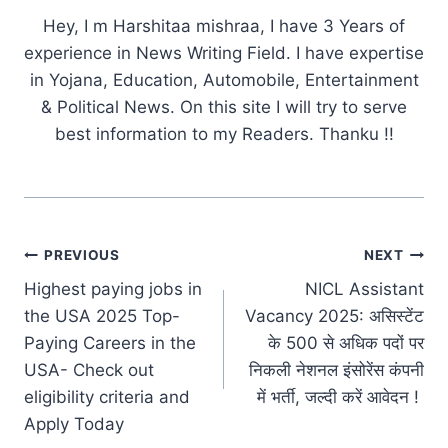
Hey, I m Harshitaa mishraa, I have 3 Years of
experience in News Writing Field. I have expertise
in Yojana, Education, Automobile, Entertainment
& Political News. On this site I will try to serve
best information to my Readers. Thanku !!
Post
PREVIOUS
NEXT
Highest paying jobs in
NICL Assistant
navigation
the USA 2025 Top-
Vacancy 2025: असिस्टेंट
Paying Careers in the
के 500 से अधिक पदों पर
USA- Check out
निकली नेशनल इंसोरेंस कंपनी
eligibility criteria and
में भर्ती, जल्दी करें आवेदन !
Apply Today