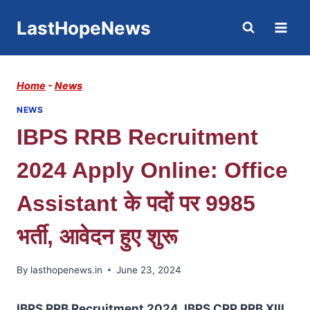
Skip
LastHopeNews
to
content
Home
-
News
NEWS
IBPS RRB Recruitment
2024 Apply Online: Office
Assistant के पदों पर 9985
भर्ती, आवेदन हुए शुरू
By
lasthopenews.in
June 23, 2024
IBPS RRB Recruitment 2024, IBPS CRP RRB XIII